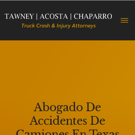
Abogado De
Accidentes De
Camiones En Texas